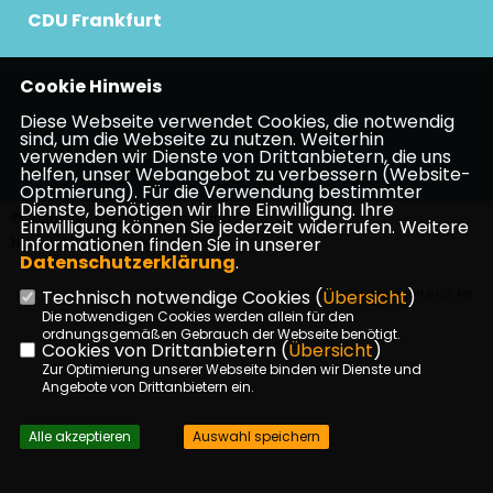
CDU Frankfurt
Cookie Hinweis
CDU Hessen
Diese Webseite verwendet Cookies, die notwendig
sind, um die Webseite zu nutzen. Weiterhin
CDU Deutschland
verwenden wir Dienste von Drittanbietern, die uns
helfen, unser Webangebot zu verbessern (Website-
Optmierung). Für die Verwendung bestimmter
Dienste, benötigen wir Ihre Einwilligung. Ihre
©2026 CDU Stadtbezirksverband
Einwilligung können Sie jederzeit widerrufen. Weitere
Informationen finden Sie in unserer
Nordend | Alle Rechte vorbehalten.
Datenschutzerklärung
.
Technisch notwendige Cookies (
Übersicht
)
Realisation: Sharkness Media GmbH & Co. KG
Die notwendigen Cookies werden allein für den
ordnungsgemäßen Gebrauch der Webseite benötigt.
Cookies von Drittanbietern (
Übersicht
)
Zur Optimierung unserer Webseite binden wir Dienste und
Angebote von Drittanbietern ein.
Alle akzeptieren
Auswahl speichern