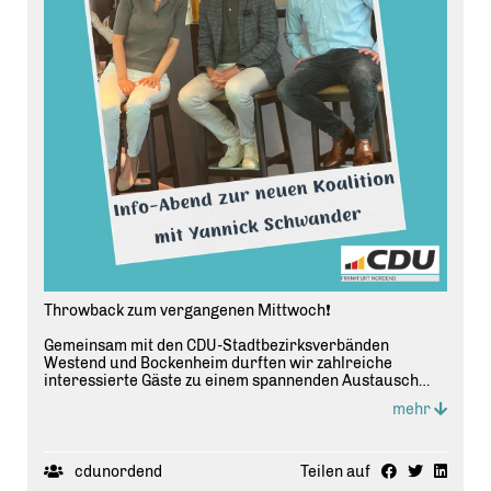
Throwback zum vergangenen Mittwoch❗️
Gemeinsam mit den CDU-Stadtbezirksverbänden
Westend und Bockenheim durften wir zahlreiche
interessierte Gäste zu einem spannenden Austausch
begrüßen. Nach dem Impulsvortrag von Yannick
mehr
Schwander zur neuen Frankfurter Koalition und den
verkehrspolitischen Schwerpunkten entwickelte sich
eine lebhafte Diskussion mit vielen guten Fragen und
Anregungen.
cdunordend
Teilen auf
Vielen Dank an alle, die dabei waren! 🙌