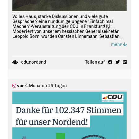
Volles Haus, starke Diskussionen und viele gute
Gespräche ? eine rundum gelungene "Einfach mal
Machen"-Veranstaltung der CDU in Frankfurt! 🙌
Moderiert von unserem hessischen Generalsekretär
Leopold Born, wurden Carsten Linnemann, Sebastian
Kurz als auch Melanie Amann viele Fragen gestellt!
mehr
Mit dabei: unsere CDU Nordend Vorsitzende
@
juliane
.staubach und viele engagierte CDUler aus
Frankfurt und der Region. Danke an alle für den tollen
Austausch! 🖤
cdunordend
Teilen auf
#
CDU
#
FrankfurtAmMain
#
Nordend
#
TeamCDU
#
PolitikVorOrt
vor
4 Monaten 14 Tagen