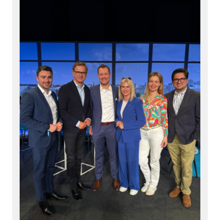
Wernigerode für Engagement und starke
kommunalpolitische Arbeit.
Gemeinsam setzen wir uns weiterhin mit Herz,
Sachverstand und Teamgeist für die Menschen im
Frankfurter Nordend ein. 💪
#
CDU
#
CDUFrankfurt
#
Frankfurt
#
Ortsbeirat3
#
Kommunalpolitik