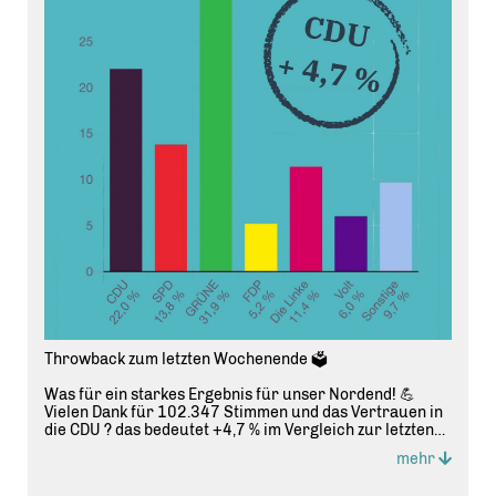
Throwback zum letzten Wochenende 🗳️
Was für ein starkes Ergebnis für unser Nordend! 💪
Vielen Dank für 102.347 Stimmen und das Vertrauen in
die CDU ? das bedeutet +4,7 % im Vergleich zur letzten
Kommunalwahl, bei der wir noch bei 17,3 % lagen. 📈
mehr
Dieser Rückenwind ist für uns Ansporn, weiter mit voller
Energie für unseren Stadtteil zu arbeiten.