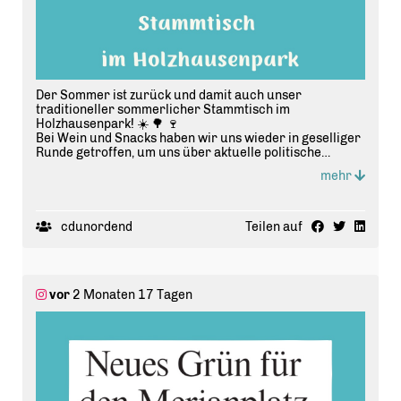
Der Sommer ist zurück und damit auch unser
traditioneller sommerlicher Stammtisch im
Holzhausenpark! ☀️ 🌳 🍷
Bei Wein und Snacks haben wir uns wieder in geselliger
Runde getroffen, um uns über aktuelle politische
Themen auszutauschen.
mehr
Was ein schöner Abend! ✨
CDU
CDU Frankfurt
cdunordend
Teilen auf
Frankfurt Nordend
Politik
vor
2 Monaten 17 Tagen