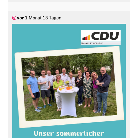
#
CDU
#
Frankfurt
#
cdunordend
vor
1 Monat 18 Tagen