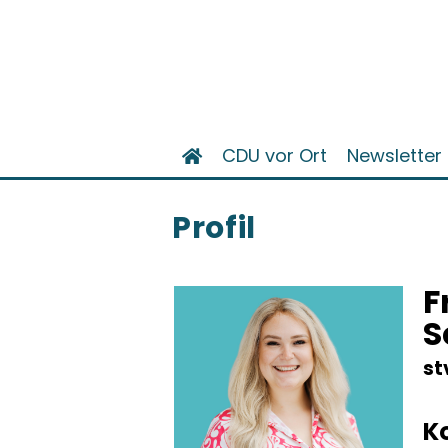
CDU vor Ort
Newsletter
Profil
F
S
st
K