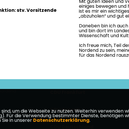
Mit guten Ideen und
einiges bewegen und hi
nktion: stv. Vorsitzende
ist es mir ein wichtige
abzuholen“ und gut e
Daneben bin ich auch 
und bin dort im Landes
Wissenschaft und Kult
Ich freue mich, Teil 
Nordend zu sein, mein
für das Nordend rausz
 Nordend
CDU Frankfurt
CDU Hessen
ind, um die Webseite zu nutzen. Weiterhin verwenden wir 
ür die Verwendung bestimmter Dienste, benötigen wir Ihr
takt
 Sie in unserer
Datenschutzerklärung
.
CDU Deutschland